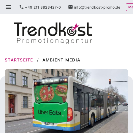
Zum
menu
call
mail
Me
+49 211 8823427-0
info@trendkost-promo.de
Inhalt
springen
STARTSEITE
AMBIENT MEDIA