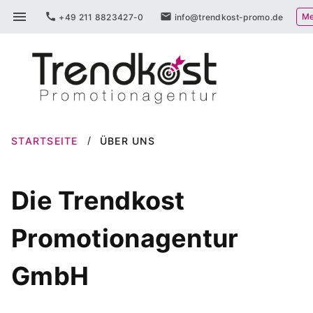
Zum
menu
call
mail
Me
+49 211 8823427-0
info@trendkost-promo.de
Inhalt
springen
STARTSEITE
ÜBER UNS
Die Trendkost
Promotionagentur
GmbH