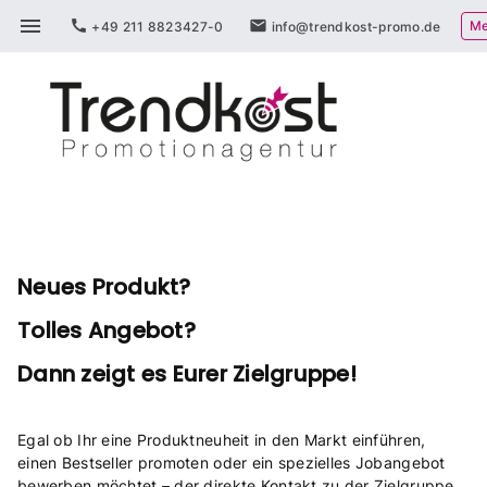
Zum
menu
call
mail
Me
+49 211 8823427-0
info@trendkost-promo.de
Inhalt
springen
Neues Produkt?
Tolles Angebot?
Dann zeigt es Eurer Zielgruppe!
Egal ob Ihr eine Produktneuheit in den Markt einführen,
einen Bestseller promoten oder ein spezielles Jobangebot
bewerben möchtet – der direkte Kontakt zu der Zielgruppe