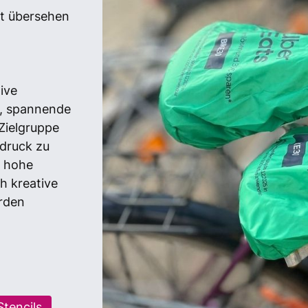
ft übersehen
e
ive
e, spannende
 Zielgruppe
ndruck zu
e hohe
ch kreative
rden
Stencils