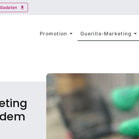
diadaten
download
arrow_drop_down
arrow_drop_dow
Promotion
Guerilla-Marketing
eting
jedem