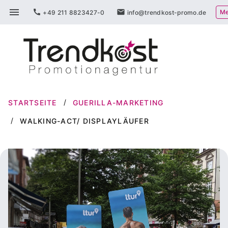
Zum
menu
call
mail
Me
+49 211 8823427-0
info@trendkost-promo.de
Inhalt
springen
STARTSEITE
GUERILLA-MARKETING
WALKING-ACT/ DISPLAYLÄUFER