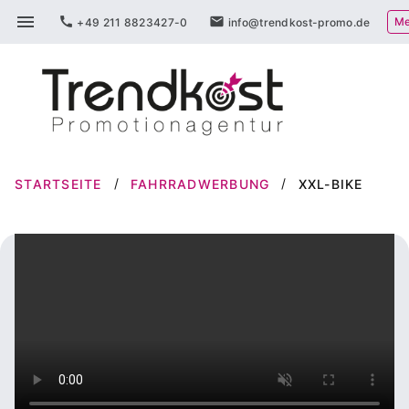
Zum
menu
call
mail
Me
+49 211 8823427-0
info@trendkost-promo.de
Inhalt
springen
STARTSEITE
FAHRRADWERBUNG
XXL-BIKE