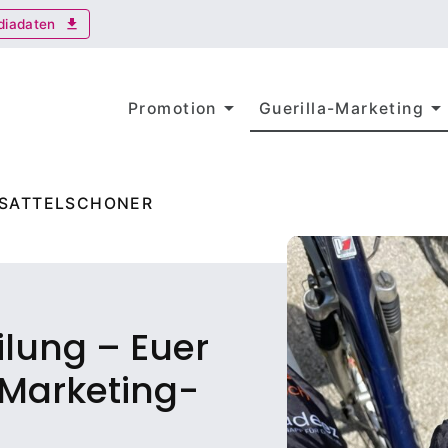
diadaten
download
arrow_drop_down
arrow_drop_dow
Promotion
Guerilla-Marketing
SATTELSCHONER
ilung – Euer
-Marketing-