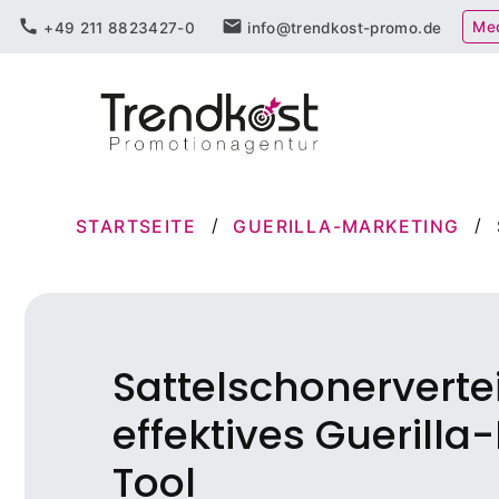
Zum
call
mail
Me
+49 211 8823427-0
info@trendkost-promo.de
Inhalt
springen
STARTSEITE
GUERILLA-MARKETING
Sattelschonerverte
effektives Guerilla
Tool