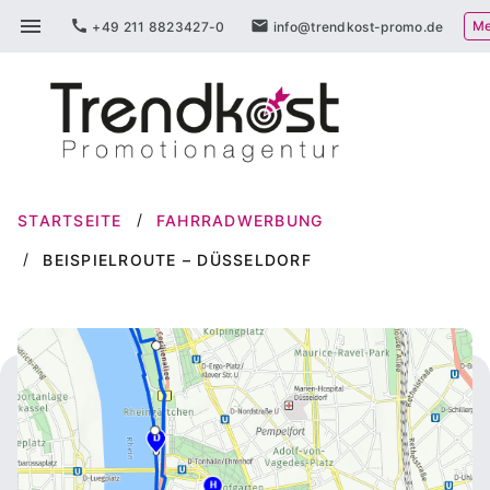
Zum
menu
call
mail
Me
+49 211 8823427-0
info@trendkost-promo.de
Inhalt
springen
STARTSEITE
FAHRRADWERBUNG
BEISPIELROUTE – DÜSSELDORF