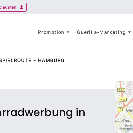
diadaten
download
arrow_drop_down
arrow_drop_dow
Promotion
Guerilla-Marketing
ISPIELROUTE – HAMBURG
ahrradwerbung in