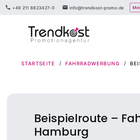
Zum
call
mail
Me
+49 211 8823427-0
info@trendkost-promo.de
Inhalt
springen
STARTSEITE
FAHRRADWERBUNG
BE
Beispielroute – F
Hamburg