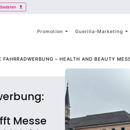
diadaten
download
arrow_drop_down
arrow_drop_dow
Promotion
Guerilla-Marketing
E FAHRRADWERBUNG – HEALTH AND BEAUTY ME
werbung:
fft Messe