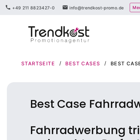
Zum
call
mail
Me
+49 211 8823427-0
info@trendkost-promo.de
Inhalt
springen
STARTSEITE
BEST CASES
BEST CAS
Best Case Fahrrad
Fahrradwerbung tri