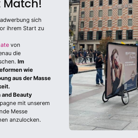
t Match!
radwerbung sich
or ihrem Start zu
mate
von
enau die
nschen.
Im
beformen wie
bung aus der Masse
eit.
h and Beauty
mpagne mit unserem
ende Messe
nen anzulocken.