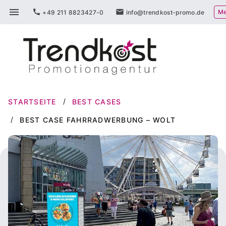
Zum
menu
call
mail
Me
+49 211 8823427-0
info@trendkost-promo.de
Inhalt
springen
STARTSEITE
BEST CASES
BEST CASE FAHRRADWERBUNG – WOLT