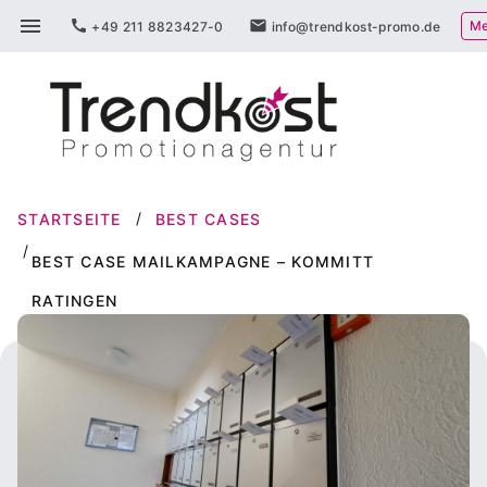
Zum
menu
call
mail
Me
+49 211 8823427-0
info@trendkost-promo.de
Inhalt
springen
STARTSEITE
BEST CASES
BEST CASE MAILKAMPAGNE – KOMMITT
RATINGEN